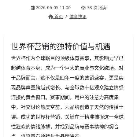
2026-06-05 11:00
33 次阅读
首页
/
体育快讯
世界杯营销的独特价值与机遇
世界杯作为全球瞩目的顶级体育赛事，其影响力早已
超越体育本身，成为一个巨大的商业与文化磁场。对
于品牌而言，这不仅是四年一度的营销盛宴，更是实
现品牌声量跨越式增长、与全球数十亿观众建立情感
连接的黄金窗口。赛事期间，用户的注意力高度集
中，社交讨论热度空前，为品牌创造了天然的传播土
壤。成功的世界杯营销，关键在于精准捕捉这一全球
性狂欢的情绪脉搏，并找到品牌与赛事精神的契合
点，将流量有效转化为品牌资产。