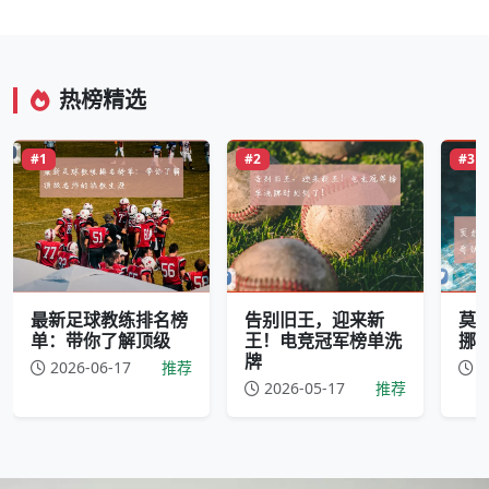
热榜精选
#1
#2
#3
最新足球教练排名榜
告别旧王，迎来新
莫
单：带你了解顶级
王！电竞冠军榜单洗
挪
牌
2026-06-17
推荐
2
2026-05-17
推荐