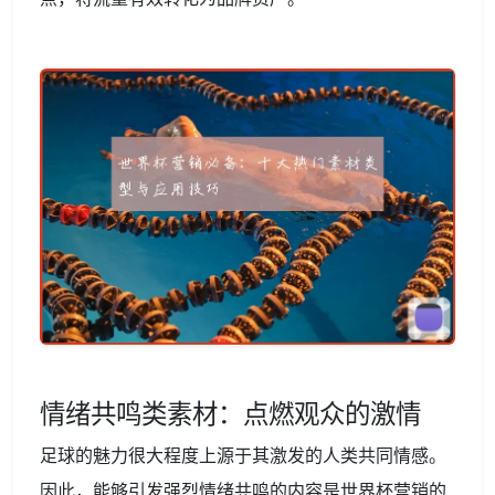
情绪共鸣类素材：点燃观众的激情
足球的魅力很大程度上源于其激发的人类共同情感。
因此，能够引发强烈情绪共鸣的内容是世界杯营销的