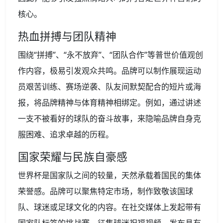
核心。
热血拼搏与团队精神
围绕“拼搏”、“永不放弃”、“团队合作”等普世价值观创
作内容，极易引发观众共鸣。品牌可以制作展现运动
员艰苦训练、赛场逆袭、队友间默契配合的短片或海
报，将品牌精神与体育精神相绑定。例如，通过讲述
一支不被看好的球队的奋斗故事，来隐喻品牌自身克
服困难、追求卓越的历程。
国家荣耀与民族自豪感
世界杯是国家队之间的较量，天然承载着国民的集体
荣誉感。品牌可以聚焦特定市场，制作致敬该国球
队、球迷或足球文化的内容。在社交媒体上发起带有