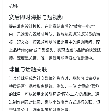
机制。
赛后即时海报与短视频
提前准备设计模板，在比赛结束后的“黄金一小时”
内，迅速发布祝贺获胜队、致敬精彩进球或球员的海
报与短文案。短视频可以剪辑比赛中的经典瞬间，配
上品牌slogan或产品镜头，实现热点与品牌的快速嫁
接。速度是关键，晚一步就可能淹没在信息流中。
球星与话题关联
当某位球星成为社交媒体的焦点时，品牌可以审视其
特质是否与品牌形象相符。例如，一位以“勤奋”著称
的球星，可以被用来关联强调“匠心工艺”的品牌。通
过制作创意对比图、趣味小故事等方式进行关联，但
需注意分寸，避免生硬和过度消费。