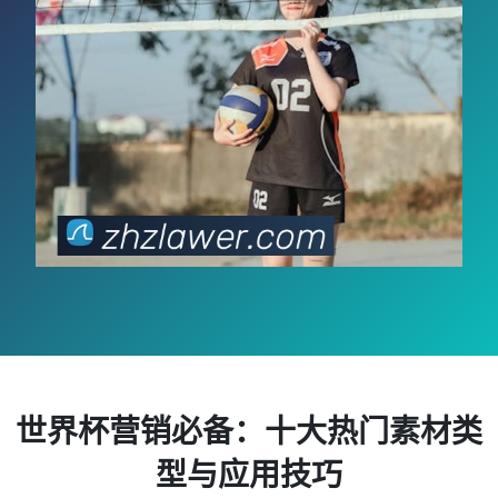
世界杯营销必备：十大热门素材类
型与应用技巧