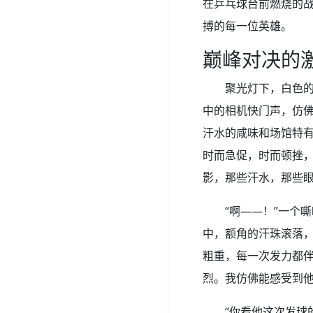
在乒乓球台前燃烧的
搏的每一位英雄。
巅峰对决的
聚光灯下，白色
中的相机快门声，仿
汗水的咸味和场馆特
时而急促，时而顿挫
影，那些汗水，那些
“啊——！”一个
中，额角的汗珠滚落
粗重，每一次发力都
烈。我仿佛能感受到
“你看他这次发球