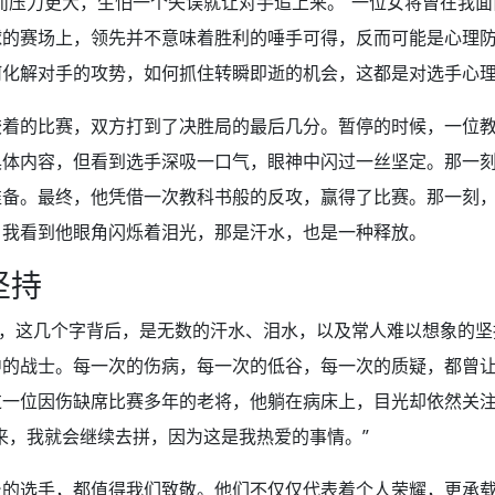
而压力更大，生怕一个失误就让对手追上来。”一位女将曾在我
球的赛场上，领先并不意味着胜利的唾手可得，反而可能是心理
何化解对手的攻势，如何抓住转瞬即逝的机会，这都是对选手心
胶着的比赛，双方打到了决胜局的最后几分。暂停的时候，一位
具体内容，但看到选手深吸一口气，眼神中闪过一丝坚定。那一
准备。最终，他凭借一次教科书般的反攻，赢得了比赛。那一刻
，我看到他眼角闪烁着泪光，那是汗水，也是一种释放。
坚持
”，这几个字背后，是无数的汗水、泪水，以及常人难以想象的
中的战士。每一次的伤病，每一次的低谷，每一次的质疑，都曾
过一位因伤缺席比赛多年的老将，他躺在病床上，目光却依然关
来，我就会继续去拼，因为这是我热爱的事情。”
台的选手，都值得我们致敬。他们不仅仅代表着个人荣耀，更承