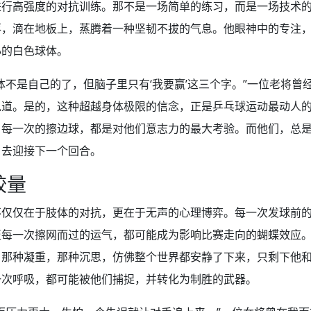
进行高强度的对抗训练。那不是一场简单的练习，而是一场技术
落，滴在地板上，蒸腾着一种坚韧不拔的气息。他眼神中的专注
小的白色球体。
体不是自己的了，但脑子里只有‘我要赢’这三个字。”一位老将曾
说道。是的，这种超越身体极限的信念，正是乒乓球运动最动人
，每一次的擦边球，都是对他们意志力的最大考验。而他们，总
，去迎接下一个回合。
较量
不仅仅在于肢体的对抗，更在于无声的心理博弈。每一次发球前
至每一次擦网而过的运气，都可能成为影响比赛走向的蝴蝶效应
，那种凝重，那种沉思，仿佛整个世界都安静了下来，只剩下他
一次呼吸，都可能被他们捕捉，并转化为制胜的武器。