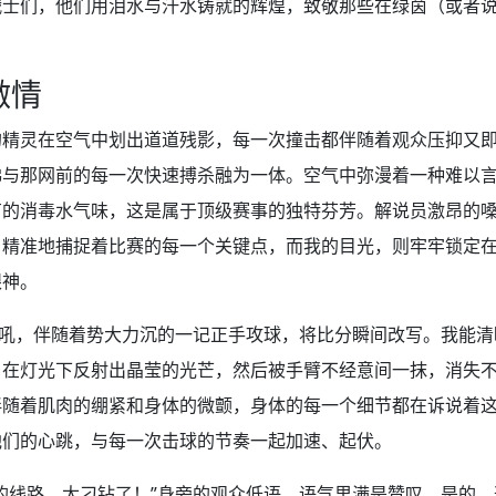
战士们，他们用泪水与汗水铸就的辉煌，致敬那些在绿茵（或者
激情
的精灵在空气中划出道道残影，每一次撞击都伴随着观众压抑又
佛与那网前的每一次快速搏杀融为一体。空气中弥漫着一种难以
有的消毒水气味，这是属于顶级赛事的独特芬芳。解说员激昂的
，精准地捕捉着比赛的每一个关键点，而我的目光，则牢牢锁定
眼神。
嘶吼，伴随着势大力沉的一记正手攻球，将比分瞬间改写。我能
，在灯光下反射出晶莹的光芒，然后被手臂不经意间一抹，消失
伴随着肌肉的绷紧和身体的微颤，身体的每一个细节都在诉说着
他们的心跳，与每一次击球的节奏一起加速、起伏。
的线路，太刁钻了！”身旁的观众低语，语气里满是赞叹。是的