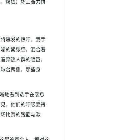
说，粉色）场上奋力拼
即将爆发的惊呼。我手
言喻的紧张感，混合着
嗓音穿透人群的喧嚣，
在球台两侧，那些身
清晰地看到选手在喘息
不见。他们的呼吸变得
这场比赛的残酷与激
，这里的每个人，都对这