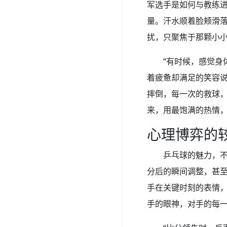
军选手是如何与教练
量。汗水顺着脸颊滑
扰，只聚焦于那颗小
“有时候，感觉身
着疲惫却满足的笑容
摔倒，每一次的救球
来，用最饱满的热情
心理博弈的
乒乓球的魅力，
分后的瞬间调整，甚
手在关键时刻的表情
手的眼神，对手的每