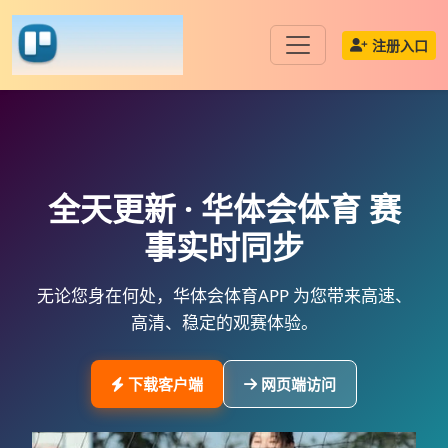
注册入口
全天更新 ·
华体会体育
赛
事实时同步
无论您身在何处，
华体会体育APP
为您带来高速、
高清、稳定的观赛体验。
下载客户端
网页端访问