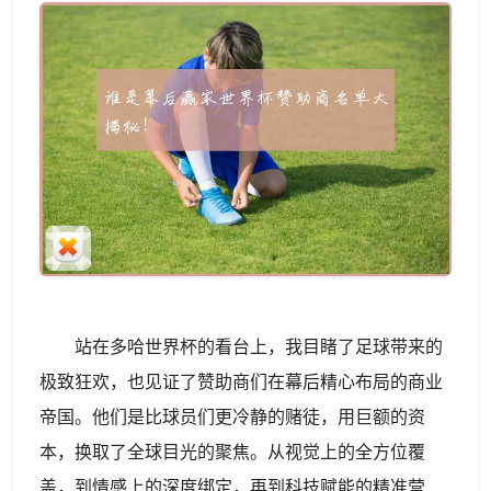
站在多哈世界杯的看台上，我目睹了足球带来的
极致狂欢，也见证了赞助商们在幕后精心布局的商业
帝国。他们是比球员们更冷静的赌徒，用巨额的资
本，换取了全球目光的聚焦。从视觉上的全方位覆
盖，到情感上的深度绑定，再到科技赋能的精准营