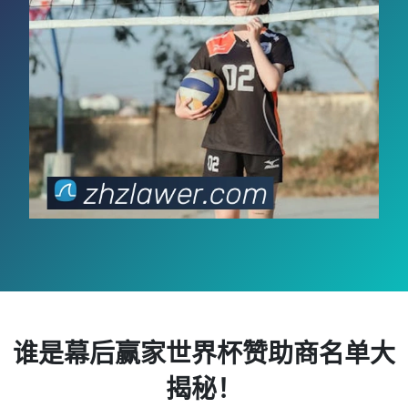
谁是幕后赢家世界杯赞助商名单大
揭秘！