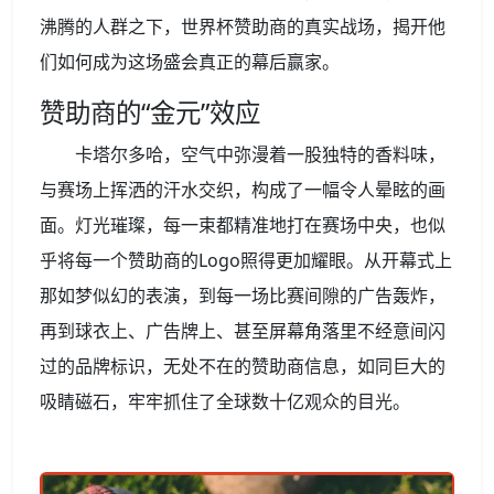
沸腾的人群之下，世界杯赞助商的真实战场，揭开他
们如何成为这场盛会真正的幕后赢家。
赞助商的“金元”效应
卡塔尔多哈，空气中弥漫着一股独特的香料味，
与赛场上挥洒的汗水交织，构成了一幅令人晕眩的画
面。灯光璀璨，每一束都精准地打在赛场中央，也似
乎将每一个赞助商的Logo照得更加耀眼。从开幕式上
那如梦似幻的表演，到每一场比赛间隙的广告轰炸，
再到球衣上、广告牌上、甚至屏幕角落里不经意间闪
过的品牌标识，无处不在的赞助商信息，如同巨大的
吸睛磁石，牢牢抓住了全球数十亿观众的目光。