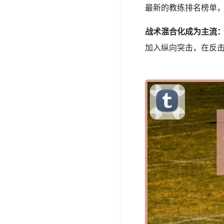
最新的教练排名榜单
战术混合化成为主流
加入纵向突击，在反击