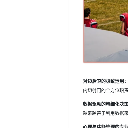
对边后卫的极致运用
内切射门的全方位职
数据驱动的精细化决
越来越善于利用数据
心理与体能管理的专