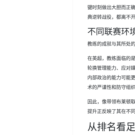
键时刻做出大胆而正
典逆转战役，都离不
不同联赛环
教练的成就与其所处
在英超，教练面临的
轮换管理能力、应对
内部政治的能力可能
术的严谨性和防守组
因此，像带领布莱顿取
提升正反映了其在不
从排名看