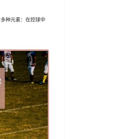
合多种元素：在控球中