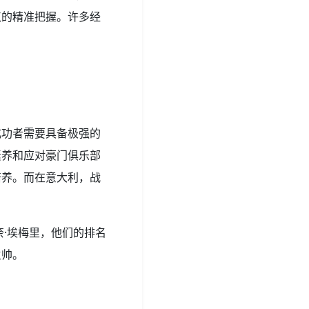
点的精准把握。许多经
成功者需要具备极强的
素养和应对豪门俱乐部
培养。而在意大利，战
·埃梅里，他们的排名
主帅。