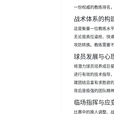
一份权威的教练排名
战术体系的构
这是衡量一位教练水
无论是高位逼抢、快
攻防转换。教练需要
球员发展与心
将潜力球员培养成巨
进行有效的技术指导
建团结且富有求胜欲的
背后是极强的团队精
临场指挥与应
比赛中的换人调整、战