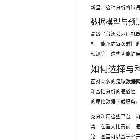
新星。这种分析将球
数据模型与预
高级平台还会运用机器
型，能评估每次射门
预测等，这些功能扩
如何选择与
面对众多的
足球数据
和基础分析的通俗性
的原始数据下载服务
充分利用这些平台，
势；在重大比赛前，
论；甚至可以基于公