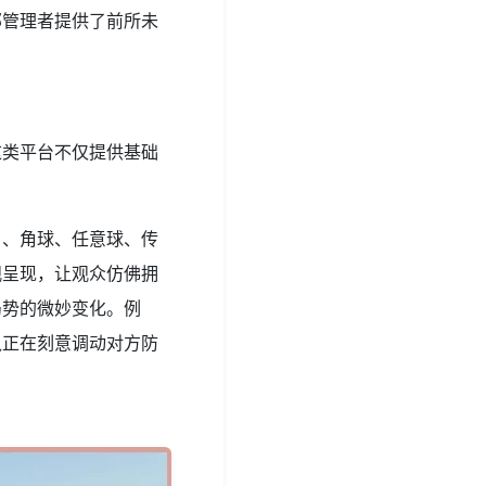
部管理者提供了前所未
这类平台不仅提供基础
）、角球、任意球、传
观呈现，让观众仿佛拥
局势的微妙变化。例
队正在刻意调动对方防