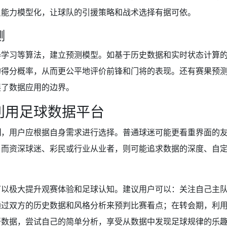
员能力模型化，让球队的引援策略和战术选择有据可依。
测
学习等算法，建立预测模型。如基于历史数据和实时状态计算的“
的得分概率，从而更公平地评价前锋和门将的表现。还有赛果预
展了数据应用的边界。
利用足球数据平台
网
，用户应根据自身需求进行选择。普通球迷可能更看重界面的
；而资深球迷、彩民或行业从业者，则可能追求数据的深度、自
。
可以极大提升观赛体验和足球认知。建议用户可以：关注自己主
通过双方的历史数据和风格分析来预判比赛看点；在转会期，利
开数据，尝试自己的简单分析，享受从数据中发现足球规律的乐