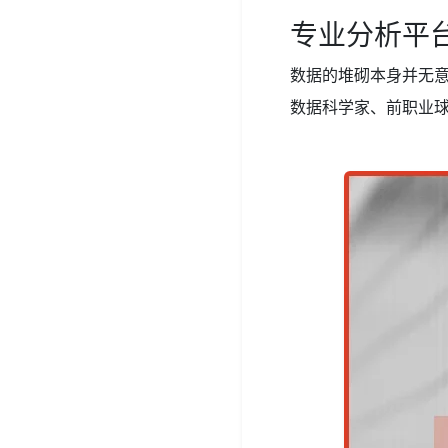
专业分析平
数据的堆砌本身并无
数据科学家、前职业