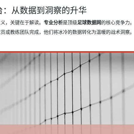
台：从数据到洞察的升华
意义，关键在于解读。
专业分析
是顶级
足球数据网
的核心竞争力
球员或教练团队完成，他们将冰冷的数据转化为温暖的战术洞察