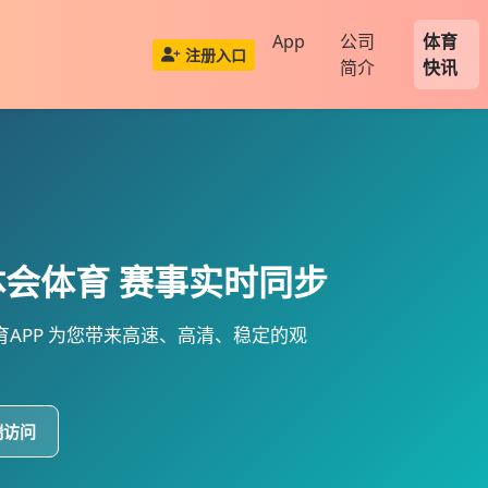
App
公司
体育
注册入口
简介
快讯
体会体育
赛事实时同步
APP
为您带来高速、高清、稳定的观
端访问