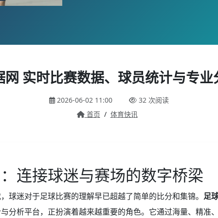
据网 实时比赛数据、球员统计与专业
2026-06-02 11:00
32 次阅读
首页
/
体育快讯
网：连接球迷与赛场的数字桥梁
代，球迷对于足球比赛的理解早已超越了简单的比分和集锦。
足
计与分析平台，正扮演着越来越重要的角色。它通过海量、精准